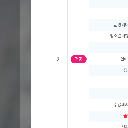
과
목
명
,
군경리
계
청소년비
절
학
기
,
심리
3
전공
학
청
점
)
,
2
학
수용과
기
(
졸
과
목
대상