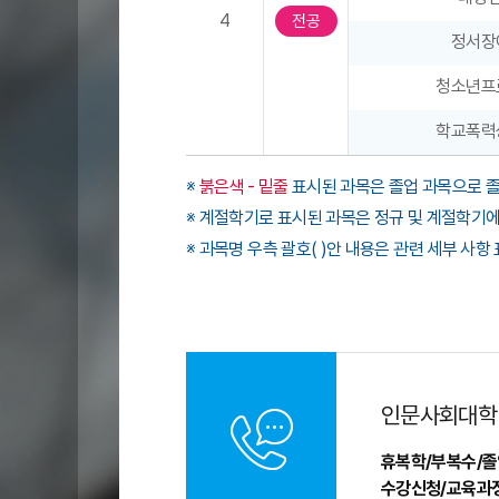
4
전공
명
정서장
,
계
청소년프
절
학
학교폭력
기
,
※
붉은색 - 밑줄
표시된 과목은 졸업 과목으로 졸
학
※ 계절학기로 표시된 과목은 정규 및 계절학기
점
※ 과목명 우측 괄호( )안 내용은 관련 세부 사
)
으
로
구
성
인문사회대학
휴복학/부복수/졸
수강신청/교육과정