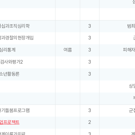
더십과조직심리학
3
범
행과경찰의현장개입
3
심리통계
여름
3
피해
검사와평가2
3
소년활동론
3
상
자기돌봄프로그램
3
군
업프로젝트
2
관계이론과치료
3