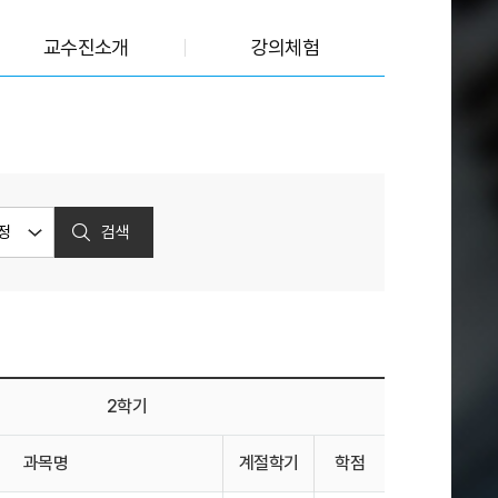
교수진소개
강의체험
검색
2학기
과목명
계절학기
학점