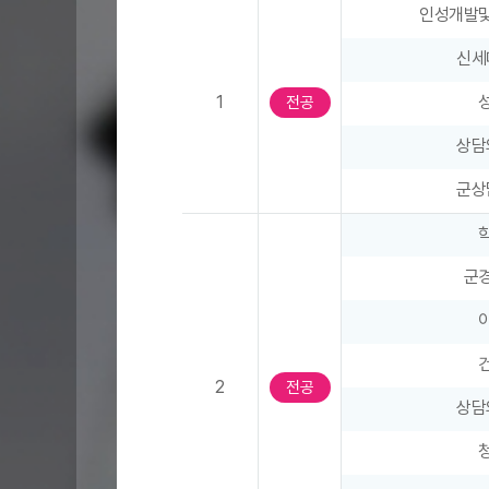
학
인성개발
표
과
-
교
신세
좌
육
1
우
전공
과
스
정
상담
크
–
롤
학
군상
가
년
능
,
표
과
군
시
목
구
분
,
2
전공
1
상담
학
기
(