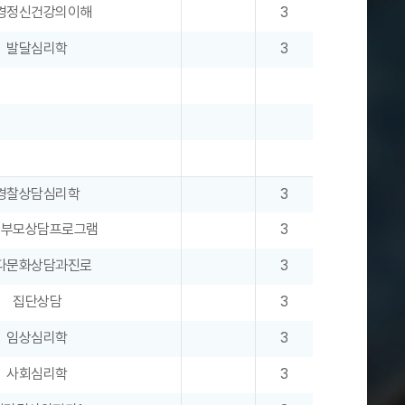
경정신건강의이해
3
발달심리학
3
경찰상담심리학
3
경부모상담프로그램
3
다문화상담과진로
3
집단상담
3
임상심리학
3
사회심리학
3