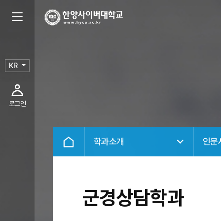
KR
로그인
학과소개
인문
군경상담학과