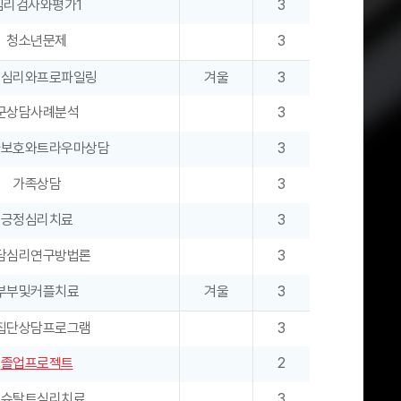
심리검사와평가1
3
청소년문제
3
죄심리와프로파일링
겨울
3
군상담사례분석
3
자보호와트라우마상담
3
가족상담
3
긍정심리치료
3
담심리연구방법론
3
부부및커플치료
겨울
3
집단상담프로그램
3
졸업프로젝트
2
게슈탈트심리치료
3