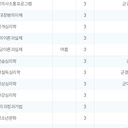
및의사소통프로그램
3
군
대장병의이해
3
성격심리학
3
의이론과실제
3
담이론과실제
여름
3
학습심리학
3
경설득심리학
3
군
이상심리학
3
군
건강심리학
3
의과정과기법
3
청소년문화
3