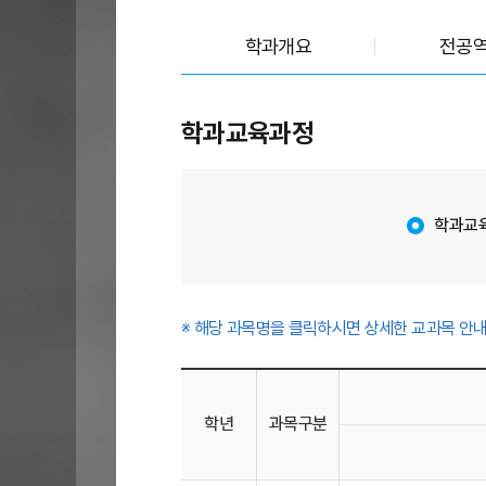
학과개요
전공
교과목안내
학과교육과정
학과교
※ 해당 과목명을 클릭하시면 상세한 교과목 안내
교
과
학년
과목구분
목
안
내