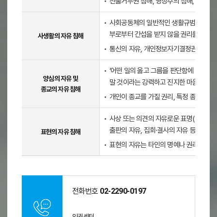
진술거부권 침해, 영장주의 침해, 변호인의
형
-
사회공동체의 일반적인 생활규범의 범위에
평
부로부터 간섭을 받지 않을 권리를 침해당
사생활의 자유 침해
등
통신의 자유, 개인정보자기결정권에 대한
권
침
‘어떤 일의 옳고 그름을 판단함에 있어
해
양심의 자유 및
말 것이라는 강력하고 진지한 마음의 소리
,
종교의 자유 침해
신
개인이 종교를 가질 권리, 특정 종교를 강
체
사상 또는 의견의 자유로운 표명(발표의 자
의
출판의 자유, 집회·결사의 자유 등에 대한
자
표현의 자유 침해
유
표현의 자유는 타인의 명예나 권리 또는 
침
해
,
사
전화번호
02-2290-0197
생
활
인권센터