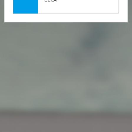
의
자
유
,
사
생
활
의
자
유
침
해
,
종
교
의
자
유
침