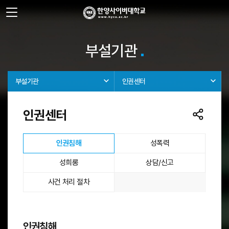
사이트정보 바로가기
주메뉴 바로가기
본문 바로가기
부설기관
부설기관
인권센터
인권센터
선택됨
인권침해
성폭력
성희롱
상담/신고
사건 처리 절차
인권침해