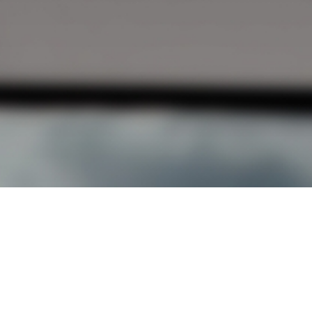
해
,
표
현
의
자
유
침
해
로
구
성
오시는 길
대학정보 공시
개인정보처리방침
고정형 영상정보처리기기
운영·관리 방침
교내 전화번호
예결산 공고
입학관련문의
대표번호