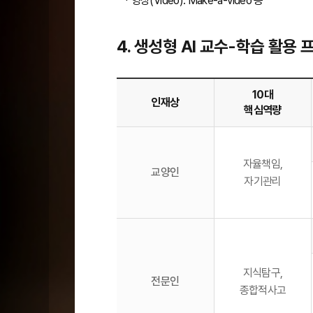
* 영상(Video): Make-a-video 등
4. 생성형 AI 교수-학습 활용 프
10대
인재상
핵심역량
자율책임,
교양인
자기관리
지식탐구,
전문인
종합적사고