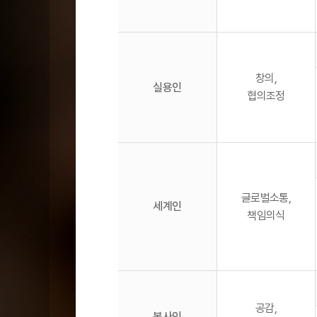
창의,
실용인
협의조정
글로벌소통,
세계인
책임의식
공감,
봉사인