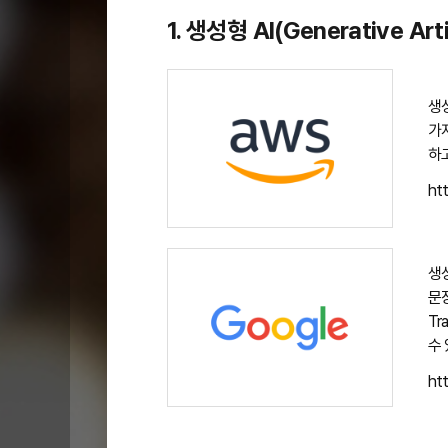
1. 생성형 AI(Generative Arti
생
가
하
ht
생
문장
T
수
ht