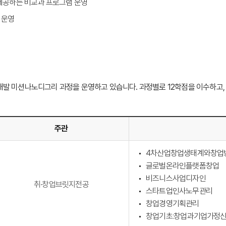
 제공하는 비교과 프로그램 운영
 운영
미션나노디그리 과정을 운영하고 있습니다. 과정별로 12학점을 이수하고, 평균
주관
4차산업창업생태계와창업
글로벌온라인플랫폼창업
비즈니스사업디자인
취·창업브릿지전공
스타트업인사노무관리
창업경영기획관리
창업기초:창업과기업가정