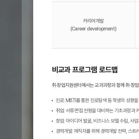
은
창
업
커리어개발
비
(Career development)
즈
니
스
,
커
비교과 프로그램 로드맵
리
어
취·창업지원센터에서는 교과과정과 함께 취·창업
개
발
진로: MBTI를 통한 진로탐색 등 학생의 성향
로
취업: 서류·면접 전형을 대비하는 기초과정과 
구
창업: 아이디어 발굴, 비즈니스 모델 수립, 
성
경력개발: 재직자를 위해 경력개발 전략, 스트