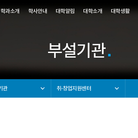
사이트정보 바로가기
주메뉴 바로가기
본문 바로가기
학과소개
학사안내
대학알림
대학소개
대학생활
부설기관
기관
취·창업지원센터