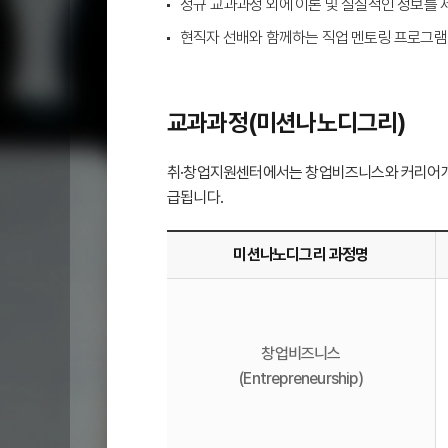
정규 교과과정 외에 이론 및 실질적인 정보를
현직자 선배와 함께하는 직업 멘토링 프로그램
교과과정(미션나노디그리)
취·창업지원센터에서는 창업비즈니스와 커리어개발 
급됩니다.
미션나노디그리 과정명
구
분
-
창업비즈니스
디
(Entrepreneurship)
그
리
명