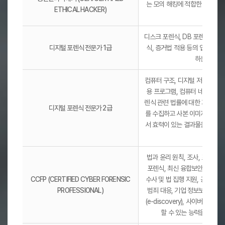
는 모의 해킹에 적합한 해커임
ETHICAL HACKER)
증
디스크 포렌식, DB 포렌식, 네
디지털 포렌식 전문가 1급
식, 증거법 적용 등의 업무를 
하는 민간
컴퓨터 구조, 디지털 저장 매체,
용 프로그램, 컴퓨터 네트워크,
렌식 관련 법률에 대한 지식을 
디지털 포렌식 전문가 2급
를 수집하고 사본 이미지를 작성
서 효력이 있는 결과물을 산출하
자격증
법과 윤리 원칙, 조사, 포렌식 
포렌식, 최신 융합보안 기술 등
CCFP (CERTIFIED CYBER FORENSIC
수사 및 법 집행 지원, 공공기관
PROFESSIONAL)
범죄 대응, 기업 정보보안, 소
(e-discovery), 사이버 기밀
할 수 있는 능력을 인증