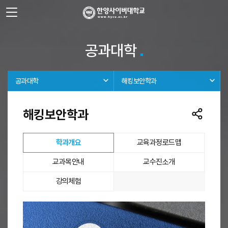
사이트정보 바로가기
주메뉴 바로가기
본문 바로가기
공과대학
공과대학
해킹보안학과
해킹보안학과
선택됨
학과개요
교육과정로드맵
교과목안내
교수진소개
강의체험
학과개요