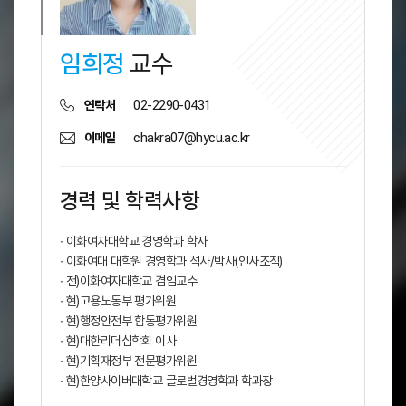
임희정
교수
02-2290-0431
연락처
chakra07@hycu.ac.kr
이메일
경력 및 학력사항
∙ 이화여자대학교 경영학과 학사
∙ 이화여대 대학원 경영학과 석사/박사(인사조직)
∙ 전)이화여자대학교 겸임교수
∙ 현)고용노동부 평가위원
∙ 현)행정안전부 합동평가위원
∙ 현)대한리더십학회 이사
∙ 현)기획재정부 전문평가위원
∙ 현)한양사이버대학교 글로벌경영학과 학과장