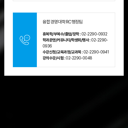
융합경영대학RC행정팀
휴복학/부복수/졸업/장학 :
02-2290-0932
학과운영/커뮤니티/학생회/행사 :
02-2290-
0936
수강신청/교육과정/교과목 :
02-2290-0941
강의수강/시험 :
02-2290-0048