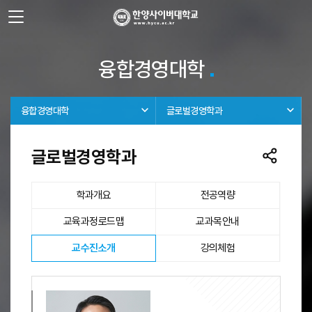
사이트정보 바로가기
주메뉴 바로가기
본문 바로가기
융합경영대학
융합경영대학
글로벌경영학과
글로벌경영학과
학과개요
전공역량
교육과정로드맵
교과목안내
선택됨
교수진소개
강의체험
교수진소개