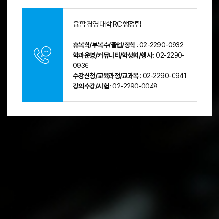
융합경영대학RC행정팀
휴복학/부복수/졸업/장학 :
02-2290-0932
학과운영/커뮤니티/학생회/행사 :
02-2290-
0936
수강신청/교육과정/교과목 :
02-2290-0941
강의수강/시험 :
02-2290-0048