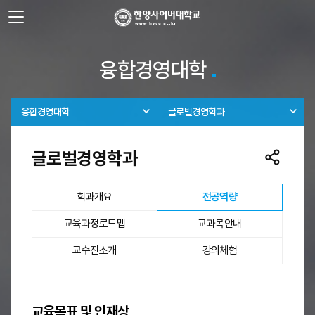
사이트정보 바로가기
주메뉴 바로가기
본문 바로가기
융합경영대학
융합경영대학
글로벌경영학과
글로벌경영학과
선택됨
학과개요
전공역량
교육과정로드맵
교과목안내
교수진소개
강의체험
전공역량
교육목표 및 인재상