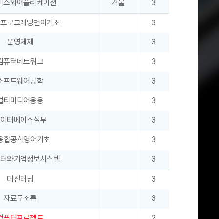
비스와애플리케이션
겨울
3
형프로그래밍언어기초
3
운영체제
3
컴퓨터네트워크
3
소프트웨어공학
3
멀티미디어응용
3
데이터베이스실무
3
T융합공학영어기초
3
이터와기업정보시스템
3
머신러닝
3
자료구조론
3
컴퓨터프로젝트
2