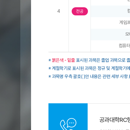
명
4
전공
,
계
게임
절
학
모
기
컴퓨터
,
학
※
붉은색 - 밑줄
표시된 과목은 졸업 과목으로 졸
점
※ 계절학기로 표시된 과목은 정규 및 계절학기
)
으
※ 과목명 우측 괄호( )안 내용은 관련 세부 사
로
구
성
공과대학RC