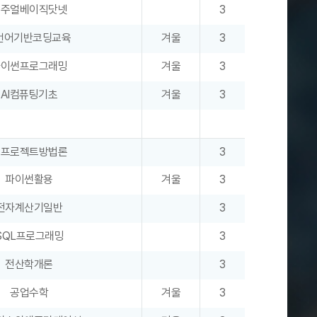
비주얼베이직닷넷
3
언어기반코딩교육
겨울
3
파이썬프로그래밍
겨울
3
AI컴퓨팅기초
겨울
3
T프로젝트방법론
3
파이썬활용
겨울
3
전자계산기일반
3
SQL프로그래밍
3
전산학개론
3
공업수학
겨울
3