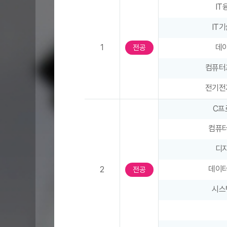
학
I
표
과
-
교
IT
좌
육
1
데
우
전공
과
스
정
컴퓨터
크
–
롤
학
전기전
가
년
능
C프
,
표
과
컴퓨
시
목
구
디
분
데이
2
전공
,
1
시스
학
기
(