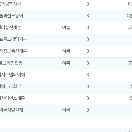
T융합공학개론
3
기술과실무용어
3
C
이터통신개론
여름
3
프로그래밍기초
3
자정보통신개론
여름
3
로그래밍활용
여름
3
I
터시스템의이해
3
지털논리회로
3
터사이언스개론
3
템분석및설계
여름
3