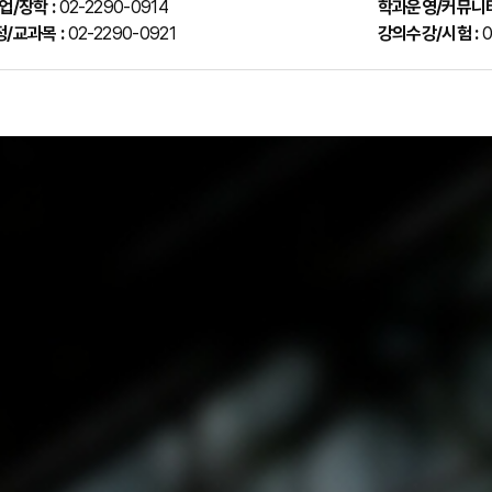
업/장학 :
02-2290-0914
학과운영/커뮤니티
/교과목 :
02-2290-0921
강의수강/시험 :
0