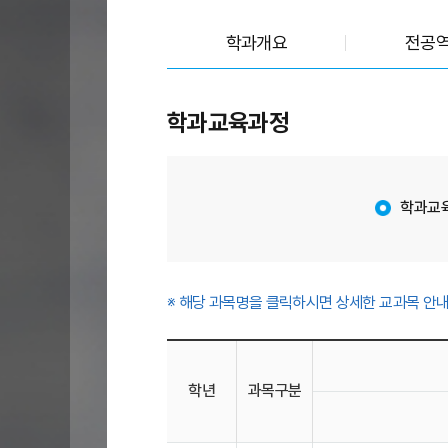
학과개요
전공
교과목안내
학과교육과정
학과교
※ 해당 과목명을 클릭하시면 상세한 교과목 안내
교
과
학년
과목구분
목
안
내