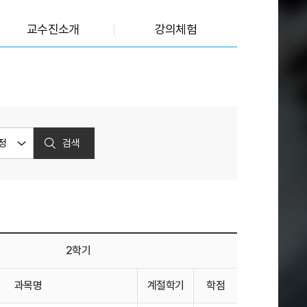
교수진소개
강의체험
검색
2학기
과목명
계절학기
학점