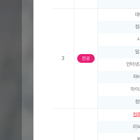
과
목
데
명
,
컴
계
절
학
알
기
3
전공
,
인터넷
학
자
점
)
마이
,
2
정
학
컴
기
(
리
과
목