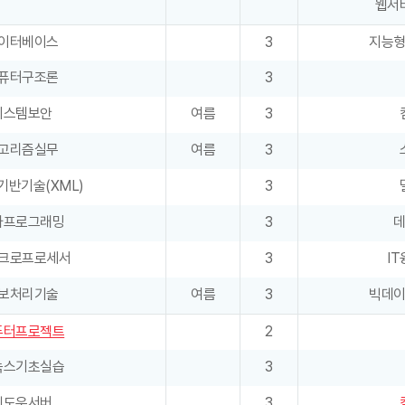
웹서
이터베이스
3
지능
퓨터구조론
3
시스템보안
여름
3
고리즘실무
여름
3
기반기술(XML)
3
바프로그래밍
3
크로프로세서
3
I
보처리기술
여름
3
빅데
퓨터프로젝트
2
눅스기초실습
3
윈도우서버
3