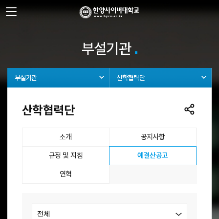
사이트정보 바로가기
주메뉴 바로가기
본문 바로가기
부설기관
부설기관
산학협력단
산학협력단
소개
공지사항
선택됨
규정 및 지침
예결산공고
연혁