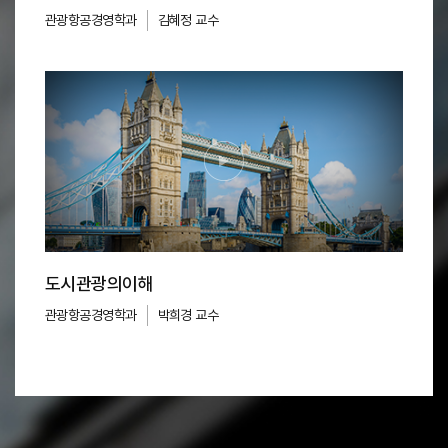
관광항공경영학과
김혜정 교수
도시관광의이해
관광항공경영학과
박희경 교수