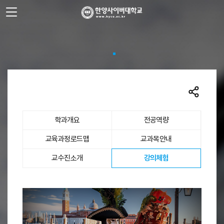
사이트정보 바로가기
주메뉴 바로가기
본문 바로가기
학과개요
전공역량
교육과정로드맵
교과목안내
선택됨
교수진소개
강의체험
강의체험