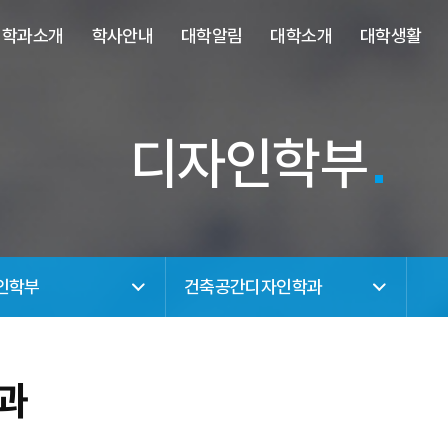
사이트정보 바로가기
주메뉴 바로가기
본문 바로가기
학과소개
학사안내
대학알림
대학소개
대학생활
디자인학부
인학부
건축공간디자인학과
과