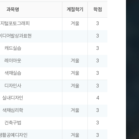
과목명
계절학기
학점
디지털포토그래피
겨울
3
이디어발상과표현
3
캐드실습
3
레이아웃
겨울
3
색채실습
겨울
3
디자인사
겨울
3
실내디자인
4
색채심리학
겨울
3
건축구법
3
생활공예디자인
겨울
3