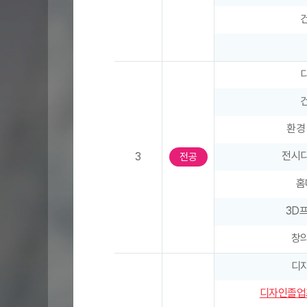
학
기
(
과
목
명
,
계
환경
절
학
전시
3
전공
기
,
홈
학
3D
점
)
창
,
2
디
학
디자인졸업
기