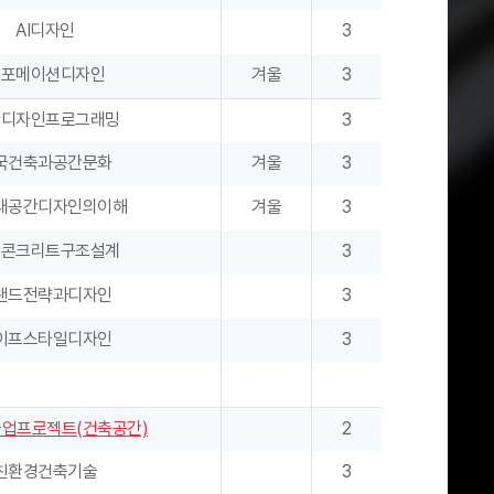
AI디자인
3
인포메이션디자인
겨울
3
간디자인프로그래밍
3
국건축과공간문화
겨울
3
대공간디자인의이해
겨울
3
근콘크리트구조설계
3
랜드전략과디자인
3
이프스타일디자인
3
업프로젝트(건축공간)
2
친환경건축기술
3