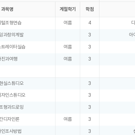
과목명
계절학기
학점
지털조형연습
여름
4
잉과창의계발
3
아
스트레이터실습
여름
3
사진과여행
여름
3
현실스튜디오
3
디자인스튜디오
3
조형과드로잉
3
간디자인론
여름
3
자인조사방법
3