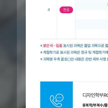
(
과
4
전공
목
명
,
계
절
학
※
붉은색 - 밑줄
표시된 과목은 졸업 과목으로 졸
기
※ 계절학기로 표시된 과목은 정규 및 계절학기
,
※ 과목명 우측 괄호( )안 내용은 관련 세부 사
학
점
)
으
로
구
디자인학부R
성
휴복학/부복수/졸