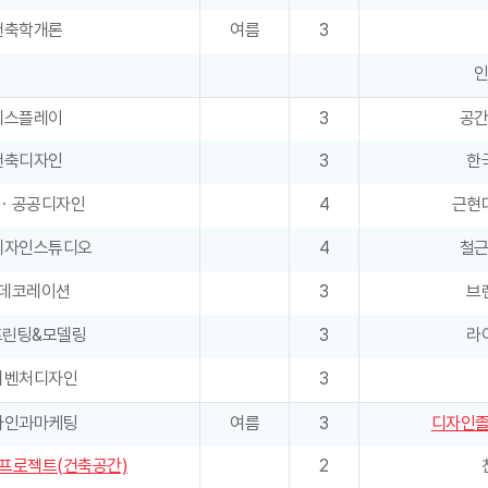
건축학개론
여름
3
디스플레이
3
공
건축디자인
3
한
ㆍ공공디자인
4
근현
디자인스튜디오
4
철
데코레이션
3
브
프린팅&모델링
3
라
의벤처디자인
3
자인과마케팅
여름
3
디자인졸
프로젝트(건축공간)
2