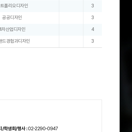
포트폴리오디자인
3
공공디자인
3
4차산업디자인
4
랜드경험과디자인
3
/학생회/행사 :
02-2290-0947