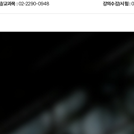
/교과목 :
02-2290-0948
강의수강/시험 :
0