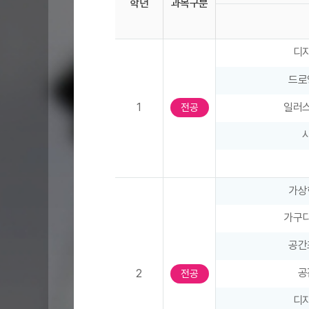
학년
과목구분
목
안
내
학
디
표
과
-
교
드로
좌
육
1
일러
우
전공
과
스
정
크
–
롤
학
가
년
능
가상
,
표
과
가구
시
목
구
공간
분
공
2
전공
,
1
디