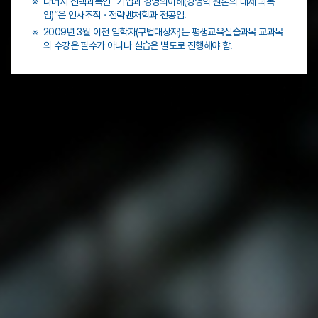
※
나머지 선택과목인 “기업과 경영의이해(경영학 원론의 대체 과목
-
목
2
임)”은 인사조직ㆍ전략벤처학과 전공임.
2
)
학
※
2009년 3월 이전 입학자(구법대상자)는 평생교육실습과목 교과목
학
2
기
의 수강은 필수가 아니나 실습은 별도로 진행해야 함.
기
0
로
,
0
구
2
9
성
-
년
1
3
학
월
기
이
,
전
2
입
-
학
2
자
학
(
기
필
,
수
3
(
-
7
1
과
학
목
기
)
,
,
3