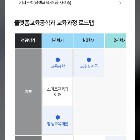
기타트랙(평생교육사2급 자격증)
플랫폼교육공학과 교육과정 로드맵
전공영역
1-1학기
1-2학기
2-1학기
플
-
랫
폼
교육공학
교수설계론
교
육
공
-
-
학
스마트교육의
기초
과
이해
교
육
-
-
과
정
로
평생교육개론
드
맵
-