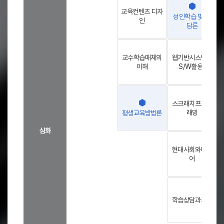
-
전
교육컨텐츠 디자
성인학습 및 상
공
인
담론
영
역
-
(
기
교수학습매체의
웹기반시스템과
초
이해
S/W활용1
,
심
-
화
스크래치프로그
)
래밍
평생교육방법론
,
1
심화
-
-
-
1
현대사회와미디
학
어
기
,
1
-
-
-
2
학습상담과코칭
학
기