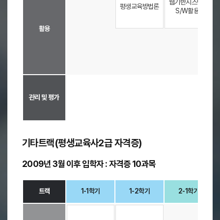
및
웹기반시스템과
평생교육방법론
S/W활용1
평
가
활용
)
-
-
-
,
1
-
1
학
-
-
-
기
,
관리 및 평가
1
-
2
학
기타트랙(평생교육사2급 자격증)
기
,
2
2009년 3월 이후 입학자 : 자격증 10과목
-
1
학
트랙
1-1학기
1-2학기
2-1학기
기
,
기
-
2
타