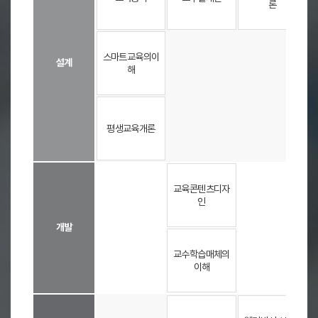
론
학
,
영
4
역
-
-
-
별
1
스마트교육의이
설계
분
학
해
류
기
-
,
-
-
전
4
공
-
평생교육개론
영
2
역
학
(
기
-
-
설
로
계
구
교육콘텐츠디자
,
성
인
개
발
개발
-
-
,
활
교수학습매체의
용
이해
,
관
-
리