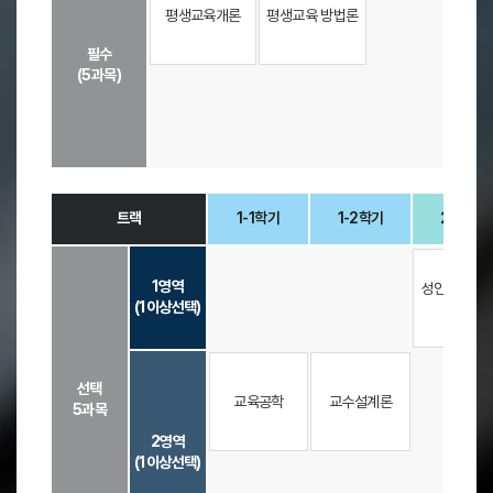
-
트
평생교육개론
평생교육 방법론
2
랙
필수
학
(
(5과목)
기
평
-
-
-
,
생
3
교
-
육
1
사
학
2
기
급
트랙
1-1학기
1-2학기
2-1학기
,
자
3
격
기
-
-
-
증
타
2
)
1영역
성인학습 및
트
학
-
(1이상선택)
담론
랙
기
트
(
,
랙
평
-
4
(
생
선택
-
필
교
교육공학
교수설계론
5과목
1
수
육
학
(
2영역
사
기
5
(1이상선택)
-
-
-
2
,
과
급