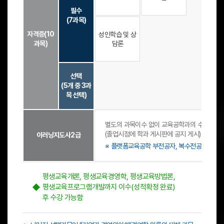
택
랙
2
)
필수
(
학
,
(7과목)
평
-
-
기
2
생
,
자격증(10
성인학습 및 상
영
교
3
과목)
담론
역
육
-
(
사
1
1
-
-
-
2
학
선택
이
급
기
(5개 중 3과
상
자
,
목 선택)
선
격
3
택
증
-
)
)
2
)
별도의 과목이수 없이 교육공학과의 수업 과정
-
학
)
(졸업시점에 학과 게시판에 공지 게시)
트
이러닝지도사2급
기
)
랙
※ 플랫폼교육공학 부전공자, 복수전공자, 다른
,
,
(
4
1
자
-
-
격
1
평생교육개론, 평생교육경영학, 평생교육방법론,
1
증
학
평생교육프로그램개발까지 이수(성적확정 완료)
학
(
기
후 수강 가능함
기
1
,
,
0
4
1
과
-