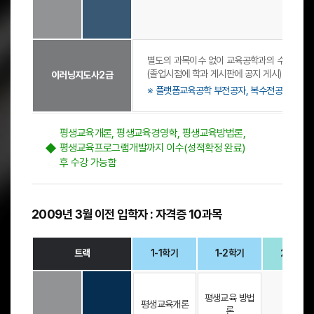
4
목
자
-
)
격
2
)
증
학
,
)
기
1
별도의 과목이수 없이 교육공학과의 수업 과정
-
로
-
(졸업시점에 학과 게시판에 공지 게시)
트
이러닝지도사2급
구
1
랙
※ 플랫폼교육공학 부전공자, 복수전공자, 다른
성
학
(
기
필
,
수
평생교육개론, 평생교육경영학, 평생교육방법론,
1
(
평생교육프로그램개발까지 이수(성적확정 완료)
-
5
2
후 수강 가능함
과
학
목
기
(
,
1
2009년 3월 이전 입학자 : 자격증 10과목
2
영
-
역
1
(
트랙
1-1학기
1-2학기
2-1학기
학
1
기
이
기
-
,
상
타
2
평생교육 방법
선
트
평생교육개론
-
론