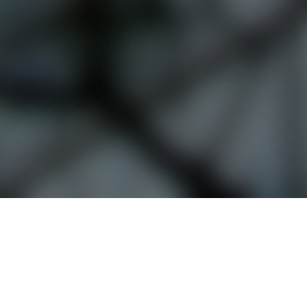
선
-
택
2
(
학
5
기
개
,
중
4
3
-
과
1
목
학
선
기
택
,
)
4
)
-
)
2
,
학
1
기
-
로
1
오시는 길
대학정보 공시
구
학
성
개인정보처리방침
고정형 영상정보처리기기
기
,
운영·관리 방침
1
교내 전화번호
예결산 공고
-
2