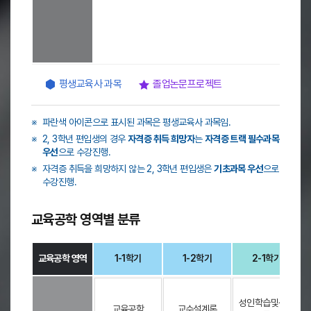
,
-
-
-
2
-
1
학
기
평생교육사 과목
졸업논문프로젝트
,
2
-
※
파란색 아이콘으로 표시된 과목은 평생교육사 과목임.
2
학
※
2, 3학년 편입생의 경우
자격증 취득 희망자
는
자격증 트랙 필수과목
기
우선
으로 수강진행.
,
※
자격증 취득을 희망하지 않는 2, 3학년 편입생은
기초과목 우선
으로
3
수강진행.
-
1
교육공학 영역별 분류
학
기
,
3
교육공학 영역
1-1학기
1-2학기
2-1학기
-
교
2
육
학
성인학습및상담
공
기
교육공학
교수설계론