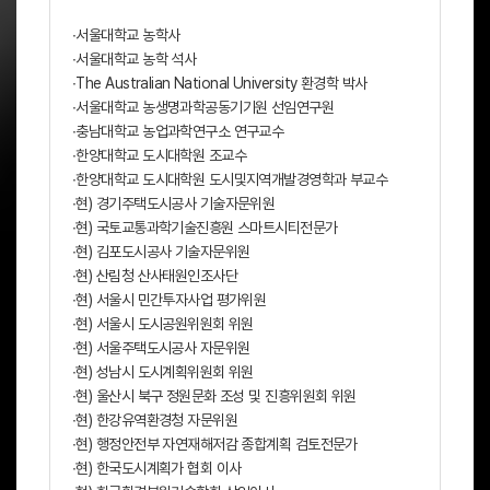
∙서울대학교 농학사
∙서울대학교 농학 석사
∙The Australian National University 환경학 박사
∙서울대학교 농생명과학공동기기원 선임연구원
∙충남대학교 농업과학연구소 연구교수
∙한양대학교 도시대학원 조교수
∙한양대학교 도시대학원 도시및지역개발경영학과 부교수
∙현) 경기주택도시공사 기술자문위원
∙현) 국토교통과학기술진흥원 스마트시티전문가
∙현) 김포도시공사 기술자문위원
∙현) 산림청 산사태원인조사단
∙현) 서울시 민간투자사업 평가위원
∙현) 서울시 도시공원위원회 위원
∙현) 서울주택도시공사 자문위원
∙현) 성남시 도시계획위원회 위원
∙현) 울산시 북구 정원문화 조성 및 진흥위원회 위원
∙현) 한강유역환경청 자문위원
∙현) 행정안전부 자연재해저감 종합계획 검토전문가
∙현) 한국도시계획가 협회 이사