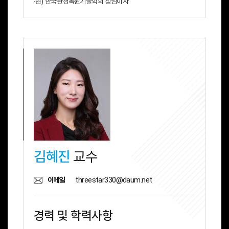
∙현) 한국환경복원기술학회 상임이사
김혜진
교수
threestar330@daum.net
이메일
경력 및 학력사항