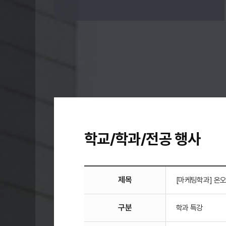
학교/학과/전공 행사
제목
[마케팅학과] 온오
구분
학과 특강