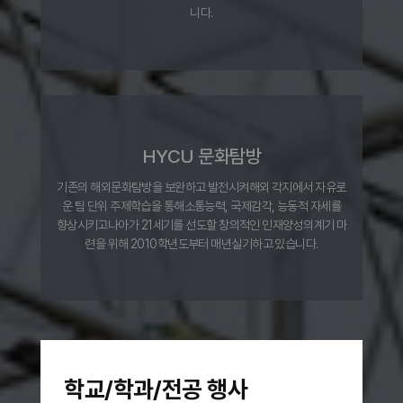
니다.
HYCU 문화탐방
기존의 해외문화탐방을 보완하고 발전시켜
해외 각지에서 자유로
운 팀 단위 주제학습을 통해
소통능력, 국제감각, 능동적 자세를
향상시키고
나아가 21세기를 선도할 창의적인 인재양성의
계기 마
련을 위해 2010학년도부터 매년
실기하고 있습니다.
학교/학과/전공 행사