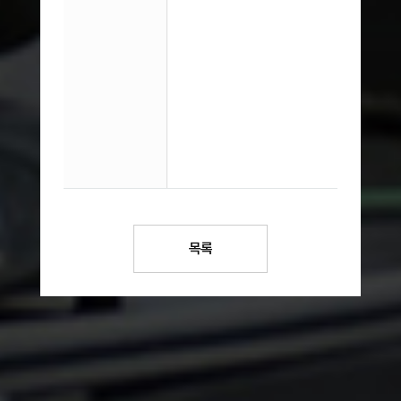
​한양사
강
목록