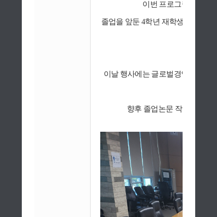
이번 프로그램은 오후 
졸업을 앞둔 4학년 재학생들의 졸업
누는 뜻
이날 행사에는 글로벌경영학과 임희
향후 졸업논문 작성을 준비하