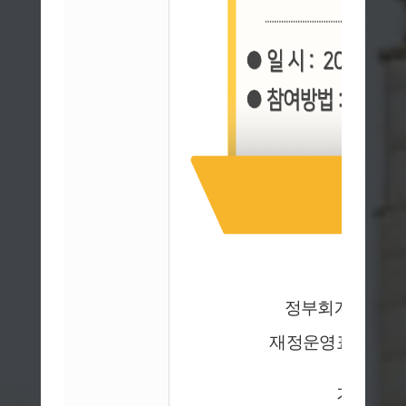
정부회계 및 지
국가회
재정운영표·순자산
기출문
기말고사