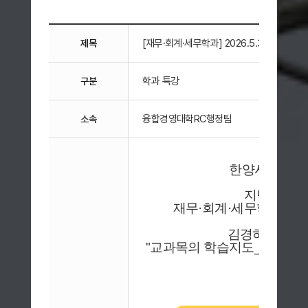
[재무·회계·세무학과] 2026.5.31.(일
제목
학과 특강
구분
융합경영대학RC행정팀
소속
한양사이버대
지난 5월 3
재무·회계·세무학과
기말
김경하 교수님
"
교과목의 학습지도_제4차 특