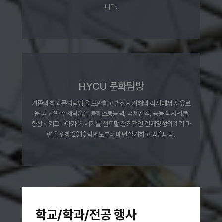
니다.
HYCU 문화탐방
기존의 해외문화탐방을 보완하고 발전시켜
해외 각지에서 자유로
운 팀 단위 주제학습을 통해
소통능력, 국제감각, 능동적 자세를
향상시키고
나아가 21세기를 선도할 창의적인 인재양성의
계기 마
련을 위해 2010학년도부터 매년
실기하고 있습니다.
학교/학과/전공 행사