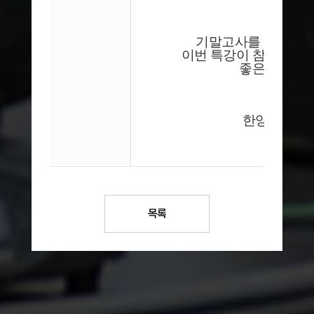
특
기말고사를 앞두고 
이번 특강이 참여 학생
좋은 성적의
한양사이버
석
목록