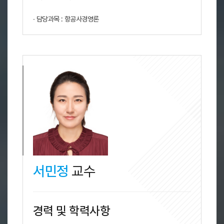
∙ 담당과목 : 항공사경영론
서민정
교수
경력 및 학력사항