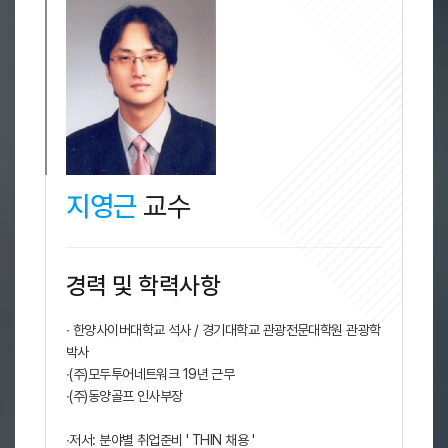
지영근
교수
경력 및 학력사항
∙ 한양사이버대학교 석사 / 경기대학교 관광전문대학원 관광학
박사
∙(주)모두투어네트워크 19년 근무
∙(주)동양골프 인사부장
∙저서: 분야별 취업준비 ' THIN 채용 '