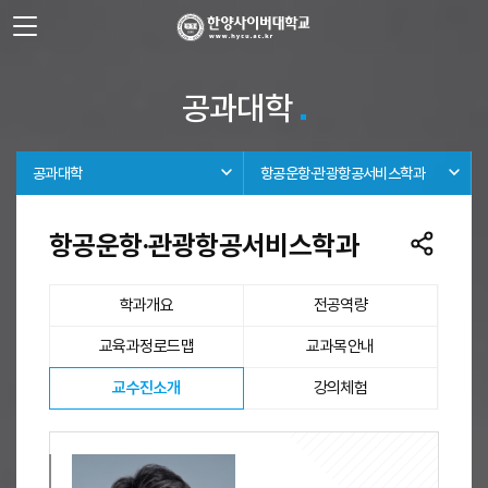
사이트정보 바로가기
주메뉴 바로가기
본문 바로가기
공과대학
공과대학
항공운항·관광항공서비스학과
항공운항·관광항공서비스학과
학과개요
전공역량
교육과정로드맵
교과목안내
선택됨
교수진소개
강의체험
교수진소개