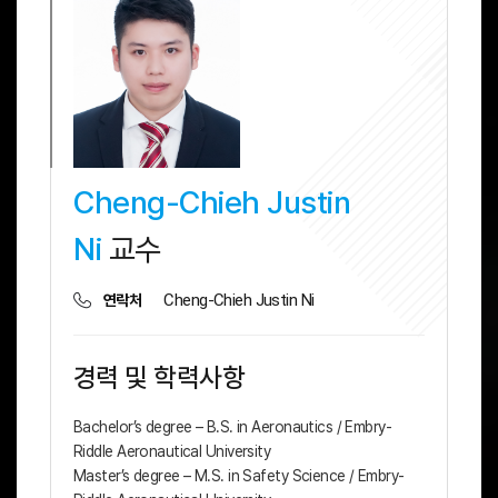
Cheng-Chieh Justin
Ni
교수
Cheng-Chieh Justin Ni
연락처
경력 및 학력사항
Bachelor’s degree – B.S. in Aeronautics / Embry-
Riddle Aeronautical University
Master’s degree – M.S. in Safety Science / Embry-