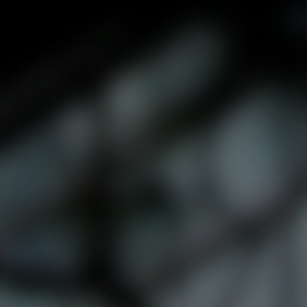
,
상
담
심
리
사
2
급
)
,
1
-
1
학
기
,
1
-
2
학
기
,
2