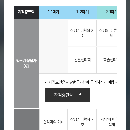
로
구
자격증트랙
1-1학기
1-2학기
2-1학기
성
자
-
격
상담심리학의 기
상담의 이론과실
증
초
제
트
랙
-
-
자
발달심리학
학습심리학
격
청소년 상담사
증
3급
트
랙
자격요건은 해당발급기관에 문의하시기 바랍니다.
(
청
소
자격증안내
년
상
담
사
상담심리학의 기
상담의 이론과
3
심리학의 이해
초
실제
급