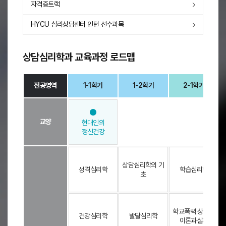
자격증트랙
HYCU 심리상담센터 인턴 선수과목
상담심리학과 교육과정 로드맵
전공영역
1-1학기
1-2학기
2-1학기
상
-
-
담
심
교양
현대인의
리
정신건강
학
과
교
상담심리학의 기
육
성격심리학
학습심리학
초
과
정
로
드
학교폭력 상담의
건강심리학
발달심리학
맵
이론과실제