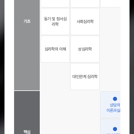
-
전
-
공
영
동기 및 정서심
기초
사회심리학
역
리학
(
교
-
양
,
심리학의 이해
성심리학
기
초
,
-
-
핵
심
대인관계 심리학
,
심
화
-
-
,
졸
상담의
업
이론과실체
과
목
-
-
)
,
핵심