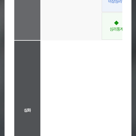
이상심리학
1
-
1
-
-
학
기
심리통계
,
1
-
-
-
-
2
학
기
,
-
-
-
2
-
1
학
기
-
-
-
,
2
심화
-
2
학
-
-
-
기
,