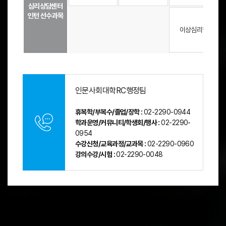
,
랙
심리상담센터
3
-
-
-
인턴 선수과목
-
자
이상심리학
2
격
학
증
기
트
,
랙
4
(
-
청
1
소
인문사회대학RC행정팀
학
년
기
상
휴복학/부복수/졸업/장학 :
02-2290-0944
,
담
학과운영/커뮤니티/학생회/행사 :
02-2290-
4
사
0954
-
3
수강신청/교육과정/교과목 :
02-2290-0960
2
급
강의수강/시험 :
02-2290-0048
학
,
기
임
로
상
구
심
성
리
사
2
급