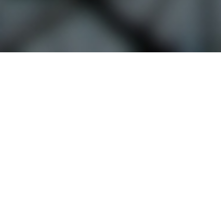
-
1
학
기
,
2
-
2
오시는 길
대학정보 공시
학
기
개인정보처리방침
고정형 영상정보처리기기
,
운영·관리 방침
3
교내 전화번호
-
예결산 공고
1
학
입학관련문의
대표번호
기
02-2290-0082
02-2290-0114
,
3
-
평일 09:00~22:00
2
주말 및 공휴일 09:00~18:00
학
기
,
4