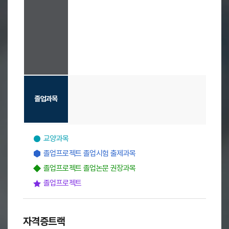
3
-
1
-
-
-
학
기
,
3
-
-
-
-
2
학
졸업과목
기
,
4
-
교양과목
1
졸업프로젝트 졸업시험 출제과목
학
기
졸업프로젝트 졸업논문 권장과목
,
졸업프로젝트
4
-
2
학
자격증트랙
기