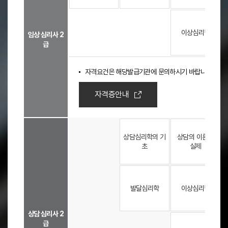
,
임
-
-
상
심
이상심리학
임상 심리사 2
리
급
사
2
급
자격요건은 해당발급기관에 문의하시기 바랍니다.
,
상
자격증안내
담
심
리
-
사
상담심리학의 기
상담의 이론과
2
초
실제
급
)
,
-
1
-
발달심리학
이상심리학
1
학
상담 심리사 2
기
-
-
급
,