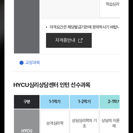
학습심리학
1
-
2
학
기
자격요건은 해당발급기관에 문의하시기 바랍니다.
,
2
자격증안내
-
1
학
기
교양과목
,
2
-
2
HYCU심리상담센터 인턴 선수과목
학
기
,
구분
1-1학기
1-2학기
2-1학기
3
-
자
1
격
상담심리학의 기
상담의 이론과실
학
증
성격심리학
초
제
기
트
HYCU