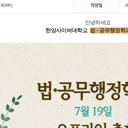
작성일
사회과학)
2
안녕하세요
한양사이버대
학교
법 · 공무행정학