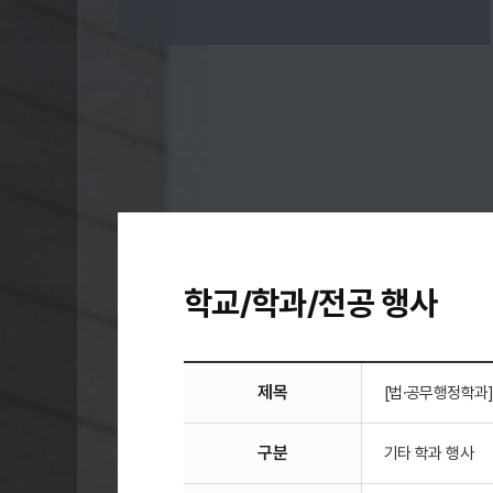
학교/학과/전공 행사
제목
[법·공무행정학과]
구분
기타 학과 행사