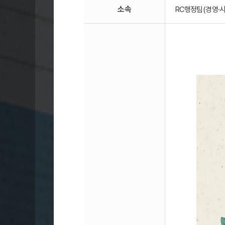
소속
RC행정팀(경영·