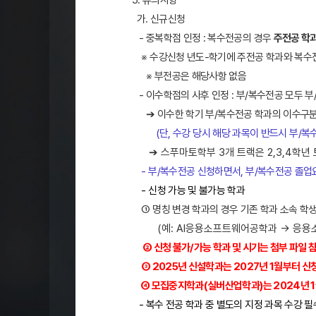
5. 유의사항
가. 신규신청
- 중복학점 인정 : 복수전공의 경우
주전공 학과
※ 수강신청 년도-학기에 주전공 학과와 복수
※
부전공은 해당사항 없음
- 이수학점의 사후 인정 : 부/복수전공 모두 
➔
이수한 학기 부
/
복수전공 학과의 이수구
(단, 수강 당시 해당 과목이 반드시 부/
➔ 스푸마토학부 3개 트랙은 2,3,4학년 
- 부/복수전공 신청하면서, 부/복수전공 졸업요
- 신청 가능 및 불가능 학과
① 명칭 변경 학과의 경우 기존 학과 소속 학
(
예
: AI응용소프트웨어공학과 →
응용
②
신청 불가
/
가능 학과 및 시기는 첨부 파일 
③ 2025년 신설학과는 2027년 1월부터 신청
④
모집중지학과(실버산업학과)는 2024년 1
- 복수 전공 학과 중 별도의 지정 과목 수강 필