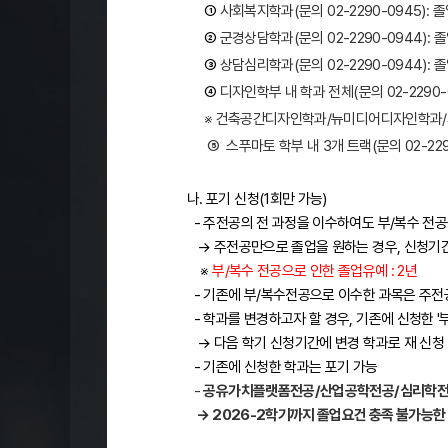
①
사회복지학과
(
문의
02-2290-0945):
졸
②
군경상담학과
(
문의
02-2290-0944):
졸
③
상담심리학과
(
문의
02-2290-0944):
졸
④
디자인학부 내 학과 전체
(
문의
02-2290-
※ 건축공간디자인학과/뉴미디어디자인학과/
⑤ 스푸마토 학부 내 3개 트랙
(
문의
02-22
나. 포기 신청(1회만 가능)
- 주전공의 전 과정을 이수하여도 부/복수 전
→ 주전공만으로 졸업을 원하는 경우, 신청기간 
※
부/복수 전공으로 인한 졸업유예 : 2년
- 기존에 부/복수전공으로 이수한 과목은 주
- 학과를 변경하고자 할 경우, 기존에 신청한 '부
→ 다음 학기 신청기간에 변경 학과로 재 신청
- 기존에 신청한 학과는 포기 가능
-
공유가치플랫폼전공/산업공학전공/심리학전
→ 2026-2학기까지 졸업요건 충족 불가능한