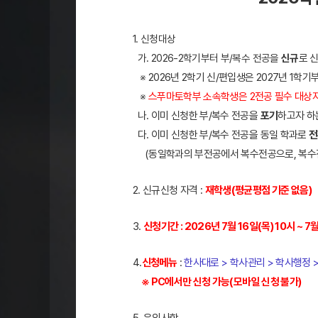
​1. 신청대상
가. 2026-2학기부터 부/복수 전공을
신규
로 
※ 2026년 2학기 신/편입생은 2027년 1학기
※
스푸마토학부 소속학생은
2전공 필수 대상
나. 이미 신청한 부/복수 전공을
포기
하고자 하
다. 이미 신청한 부/복수 전공을 동일 학과로
전
(동일학과의 부전공에서 복수전공으로, 복수
2. 신규신청 자격 :
재학생(평균평점 기준 없음)
3
.
신청기간 : 2026년 7월 16일(목) 10시 ~ 7월
4.
신청메뉴
:
한사대로 > 학사관리 > 학사행정 
※ PC에서만 신청 가능(모바일 신청 불가)