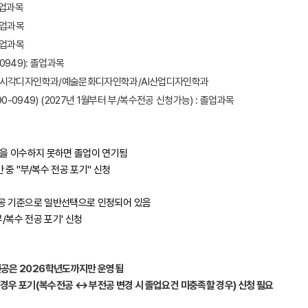
업과목
업과목
업과목
0949):
졸업과목
시각디자인학과/예술문화디자인학과/
AI산업디자인학과
90-0949)
(2027년 1월부터 부/복수전공 신청가능) : 졸업과목
공을 이수하지 못하면 졸업이 연기됨
중 "부/복수 전공 포기" 신청
전공 기준으로 일반선택으로 인정되어 있음
/복수 전공 포기' 신청
공은 2026학년도까지만 운영됨
 경우 포기
(복수전공 ↔ 부전공 변경 시 졸업요건 미충족할 경우)
신청 필요