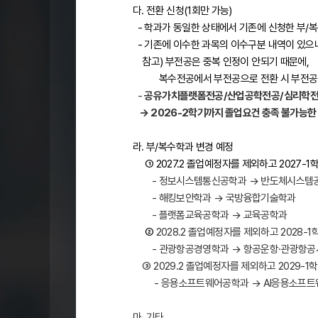
다. 전환 신청(1회만 가능)
- 학과가 동일한 상태에서 기존에 신청한 부
- 기존에 이수한 과목의 이수구분 내역이 있으니
참고) 부전공은 중복 인정이 안되기 때문에,
복수전공에서 부전공으로 전환 시 부전공 인
-
공유가치플랫폼전공/산업공학전공/심리학전
→ 2026-2학기까지 졸업요건 충족 불가능한 
라. 부/복수학과 변경 예정
①
2027.2 졸업예정자를 제외하고 2027-
- 정보시스템통신공학과 → 반도체시스템
- 해킹보안학과
→ 국방융합기술학과
- 플랫폼교육공학과
→ 교육공학과
②
2028.2 졸업예정자를 제외하고 2028-
- 관광항공경영학과
→ 항공운항·관광항
③
2029.2 졸업예정자를 제외하고 2029-1
- 응용소프트웨어공학과
→ AI응용소프
마. 기타