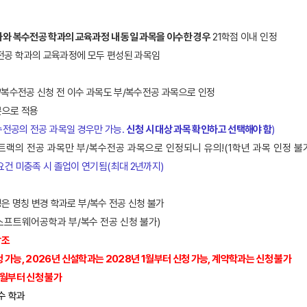
와 복수전공 학과의 교육과정 내 동일 과목을 이수한 경우
21학점 이내 인정
전공 학과의 교육과정에 모두 편성된 과목임
부/복수전공 신청 전 이수 과목도 부/복수전공 과목으로 인정
분으로 적용
복수전공의 전공 과목일 경우만 가능.
신청 시 대상 과목 확인하고 선택해야 함
)
트랙의 전공 과목만 부/복수전공 과목으로 인정되니 유의!(1학년 과목 인정 불
건 미충족 시 졸업이 연기됨(최대 2년까지)
생은 명칭 변경 학과로 부
/
복수 전공 신청 불가
소프트웨어공학과
부
/
복수 전공 신청 불가
)
참조
 가능, 2
026년 신설학과는 2028년 1월부터 신청 가능
,
계약학과는 신청 불가
월부터 신청 불가
수 학과