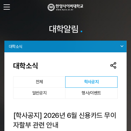
사이트정보 바로가기
주메뉴 바로가기
본문 바로가기
대학알림
대학소식
대학소식
선택됨
전체
학사공지
일반공지
행사/이벤트
[학사공지] 2026년 6월 신용카드 무이
자할부 관련 안내