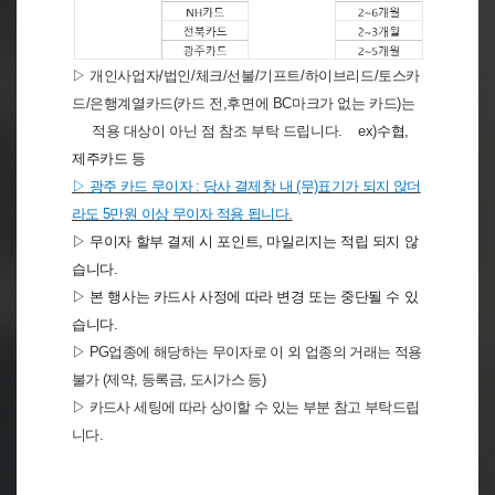
▷ 개인사업자
/
법인
/
체크
/
선불
/
기프트
/
하이브리드
/
토스카
드
/
은행계열카드
(
카드 전
,
후면에
BC
마크가 없는 카드
)
는
적용 대상이 아닌 점 참조 부탁 드립니다
.
e
x)
수협
,
제주카드 등
▷
광주 카드 무이자 : 당사 결제창 내 (무)표기가 되지 않더
라도 5만원 이상
무이자 적용 됩니다.
▷ 무이자 할부 결제 시 포인트
,
마일리지는 적립 되지 않
습니다
.
▷ 본 행사는 카드사 사정에 따라 변경 또는 중단될 수 있
습니다
.
▷
PG업종에 해당하는 무이자로 이 외 업종의 거래는 적용
불가 (제약, 등록금, 도시가스 등)
▷
카드사 세팅에 따라 상이할 수 있는 부분 참고 부탁드립
니다.