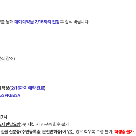
크를 통해
대여 예약을 2/16까지 진행
후 참석 바랍니다.
본식 장소)
 작성
(
2/16까지 예약 완료
)
KXx3PKBd3A
17시
드시 반납요망
. 못 지킬 시 신분증 회수 불가
※실물
신분증(주민등록증, 운전면허증)
이 없는 경우 학위복 수령 불가,
학생증 불가