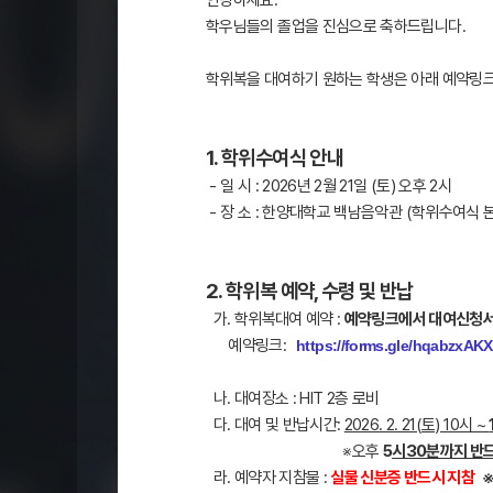
안녕하세요.
학우님들의 졸업을 진심으로 축하드립니다.
학위복을 대여하기 원하는 학생은 아래 예약링
1. 학위수여식 안내
- 일 시 : 2026년 2월 21일 (토) 오후 2시
- 장 소 : 한양대학교 백남음악관 (학위수여식 
2. 학위복 예약, 수령 및 반납
가. 학위복대여 예약 :
예약링크에서 대여신청서
예약링크:
https://forms.gle/hqabzxA
나. 대여장소 : HIT 2층 로비
다. 대여 및 반납시간:
2026. 2. 21(토) 10시 ~
※오후
5
시30분까지 반
라. 예약자 지참물 :
실물 신분증
반드시 지참