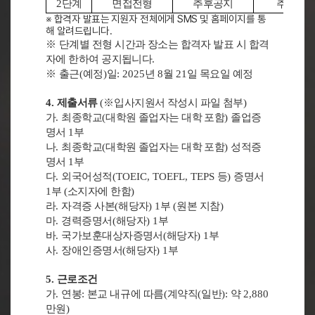
2
단계
면접전형
추후공지
추후공
※
합격자 발표는 지원자 전체에게
SMS
및 홈페이지를 통
해 알려드립니다
.
※
단계별 전형 시간과 장소는 합격자 발표 시 합격
자에 한하여 공지됩니다
.
※
출근
(
예정
)
일
: 2025
년
8
월
21
일 목요일 예정
4.
제출서류
(
※
입사지원서 작성시 파일 첨부
)
가
.
최종학교
(
대학원 졸업자는 대학 포함
)
졸업증
명서
1
부
나
.
최종학교
(
대학원 졸업자는 대학 포함
)
성적증
명서
1
부
다
.
외국어성적
(TOEIC, TOEFL, TEPS
등
)
증명서
1
부
(
소지자에 한함
)
라
.
자격증 사본
(
해당자
) 1
부
(
원본 지참
)
마
.
경력증명서
(
해당자
) 1
부
바
.
국가보훈대상자증명서
(
해당자
) 1
부
사
.
장애인증명서
(
해당자
) 1
부
5.
근로조건
가
.
연봉
:
본교 내규에 따름
(
계약직
(
일반
):
약
2,880
만원
)