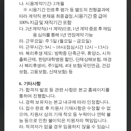
나
.
시용계약기간
: 2
개월
※
시용기간 만료후 평가 등 별도의 전형결과에
,
시용기간 중 급여
따라 계약직 본채용 최종결정
100%
지급 및 재직기간 포함
다
.
2
년 계약직
(1+1
계약
)
으로
, 1
년 계약 종료 후 재임
용 심의를 통해
1
년 연장계약 가능
라
.
근무요일
:
주
5
일
(
월요일
~
금요일
)
마
.
근무시간
: 9
시
~ 18
시
(
점심시간
12
시
~ 13
시
)
바
.
복리후생 제도
:
방학중 단축근무
,
휴양소
,
시차
출퇴근제
,
한양대학병원 할인
,
단체상해보험
,
애경
사 복리후생비
,
주
5
일제
, 4
대 보험
(
국민연금
,
건강
보험
,
고용보험
,
산재보험
)
등
6.
기타사항
가
.
합격자 발표 등 관련 사항은 본교 홈페이지를
통하여 진행합니다
.
나
.
경력 보유자는 본교 내규에 따라 인정합니다
.
다
.
접수 완료 후 지원서 기재사항은 수정할 수 없
으며
,
지원서 상의 기재 착오 등 누락이나 연락 불
능 등으로 인한 불이익은 지원자의 책임입니다
.
라
.
적격자가 없을 경우 임용하지 않을 수 있습니