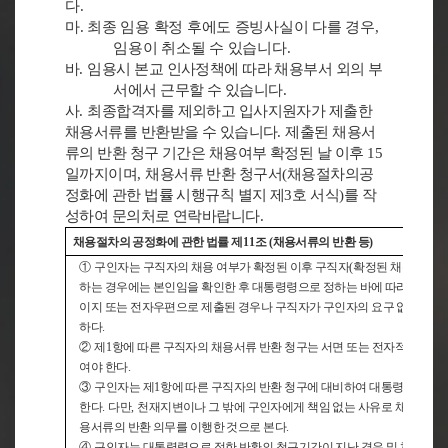
다
.
마
.
최종 임용 확정 후에도 증빙사실이 다를 경우
,
임용이 취소될 수 있습니다
.
바
.
임용시 본교 인사정책에 따라 채용부서 외의 부
서에서 근무할 수 있습니다
.
사
.
최종합격자를 제외하고 입사지원자가 제출한
채용서류를 반환받을 수 있습니다
.
제출된 채용서
류의 반환 청구 기간은 채용여부 확정된 날 이후
15
일까지이며
,
채용서류 반환 청구서
(
채용절차의공
정화에 관한 법률 시행규칙 별지 제
3
호 서식
)
를 작
성하여 문의처로 연락바랍니다
.
채용절차의 공정화에 관한 법률 제
11
조
(
채용서류의 반환 등
)
①
구인자는 구직자의 채용 여부가 확정된 이후 구직자
(
확정된 채용대상자
하는 경우에는 본인임을 확인한 후 대통령령으로 정하는 바에 따라 반환하
이지 또는 전자우편으로 제출된 경우나 구직자가 구인자의 요구 없이 자
하다
.
②
제
1
항에 따른 구직자의 채용서류 반환 청구는 서면 또는 전자적 방법 
여야 한다
.
③
구인자는 제
1
항에 따른 구직자의 반환 청구에 대비하여 대통령령으로 
한다
.
다만
,
천재지변이나 그 밖에 구인자에게 책임 없는 사유로 채용서류가
용서류의 반환 의무를 이행한 것으로 본다
.
④
구인자는 대통령령으로 정한 반환의 청구기간이 지난 경우 및 채용서