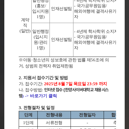
일반행정
- 4
년제 학사학위 소지자
(
홍보
/
-
국가공무원임용
/
인재선발팀
입시지원
해외여행에 결격사유가 없는
1
명
)
자
계약
직
(
일반
)
일반행정
- 4
년제 학사학위 소지자
(
입시지
-
국가공무원임용
/
인재선발팀
원
/
관리
해외여행에 결격사유가 없는
1
명
)
자
※
아동
·
청소년의 성보호에 관한 법률 제
56
조에 의
거
,
성범죄 전력자 취업제한됨
2.
지원서 접수기간 및 방법
가
.
접수기간
:
2025
년
8
월
7
일 목요일
23:59
까지
인터넷 접수
(
한양사이버대학교 채용시스
나
.
접수방법
:
템
) -> 바로가기 클릭
3.
전형절차 및 일정
단계
전형내용
전형일자
합격자발
1
단계
서류전형
-
추후공