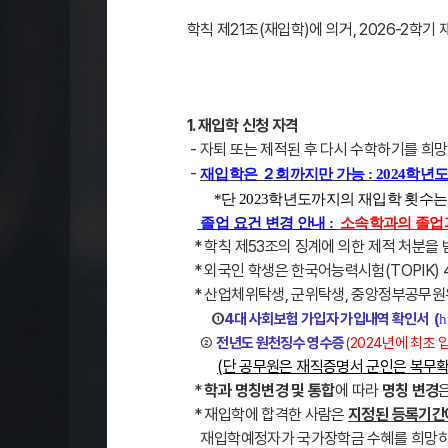
학칙 제21조(재입학)에 의거, 2026-2학
1. 재입학 신청 자격
- 자퇴 또는 제적된 후 다시 수학하기를 희
-
재입학은 ２회까지만 가능 :
2024학년
*단 2023학년도까지의 재입학 횟수
졸업 요건 변경 안내 :
소속학과의 졸업과
* 학칙 제53조의 징계에 의한 제적 처분을 
* 외국인 학생은
한국어능력시험(TOPIK)
* 산업체위탁생, 군위탁생, 중앙정부공무원
①
4대 사회보험 가입자 가입내역 확인서 (
h
②
전년도 원천징수 영수증
(
2024년에 최초
(단 공무원은 재직증명서 군인은 복무확
*
학과 명칭변경 및 통합
에 따라
명칭 변경
* 재입학에 합격한 사람은
지정된 등록기
재입학예정자가 국가장학금 수혜를 희망하는 