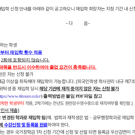
기 재입학 신청 안내를 아래와 같이 공고하오니 재입학 희망자는 지정 기간 내 
- 다 음-
망하는 학생
도부터 재입학 횟수 적용
는
2회에 포함되지 않습니다.
목을 반드시 이수하여야 졸업 요건이 충족됩니다.
받은 자는 신청 불가
 4급 이상을 취득해야 재입학이 가능합니다.
(
외국인학생 학사관리 내규 제7조
위탁생 중 재입학 당시
해당 기관에 재직 중이지 않은 자는 신청 불가
ttps://www.4insure.or.kr/
​) 출력방법은 붙임 PDF파일 참고
 입학한 학생부터
적용, 2학기에는 전년도 원천징수영수증으로 재직여부를 확인함.)
인서 제출)
은
변경된 학과로 재입학 됨
(예. 법학과 제적생은 법・공무행정학과로 재입학 
간에
수강신청 및 등록을 완료
하여야 한다.
경우 국가장학금 1차 신청 기간에 신청 및 선발 되면 등록금 우선감면이 