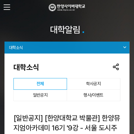
사이트정보 바로가기
주메뉴 바로가기
본문 바로가기
대학알림
대학소식
대학소식
선택됨
전체
학사공지
일반공지
행사/이벤트
[일반공지] [한양대학교 박물관] 한양뮤
지엄아카데미 16기 '9강 - 서울 도시주