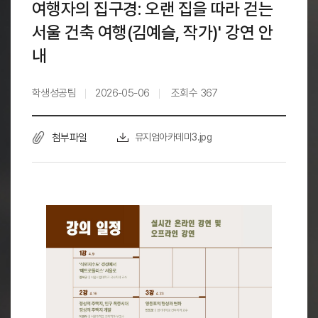
여행자의 집구경: 오랜 집을 따라 걷는
서울 건축 여행(김예슬, 작가)' 강연 안
내
학생성공팀
2026-05-06
조회수
367
첨부파일
뮤지엄아카데미3.jpg