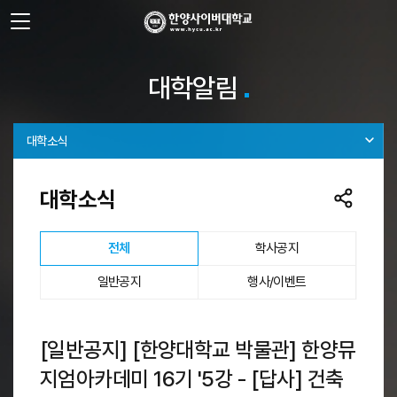
사이트정보 바로가기
주메뉴 바로가기
본문 바로가기
대학알림
대학소식
대학소식
선택됨
전체
학사공지
일반공지
행사/이벤트
[일반공지] [한양대학교 박물관] 한양뮤
지엄아카데미 16기 '5강 - [답사] 건축